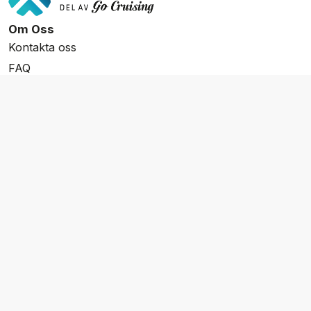
Om Oss
Kontakta oss
FAQ
Resevillkor
Integritetspolicy & Cookies
Övrigt Utbud
Skräddarsydda resor
Grupp & Konferens
Presentkort
Nyhetsbrev
Aktuella event
Våra varumärken
Go Cruising