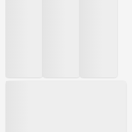
Livsnjutaren som söker total avkoppling
Hektiska scheman och vardagsstress lyser
med sin frånvaro. Detta är den ultimata resan
för dig som bara vill koppla av. Du kan sitta i
en skön panoramasalong med en god bok,
insupa den friska havsluften från däck och låta
själen finna ro medan det rofyllda landskapet
sakta glider förbi.