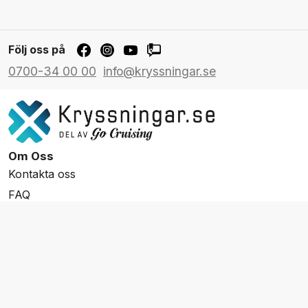
Följ oss på
0700-34 00 00
info@kryssningar.se
Om Oss
Kontakta oss
FAQ
Resevillkor
Integritetspolicy & Cookies
Övrigt Utbud
Skräddarsydda resor
Grupp & Konferens