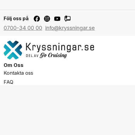
Följ oss på
0700-34 00 00
info@kryssningar.se
Om Oss
Kontakta oss
FAQ
Resevillkor
Integritetspolicy & Cookies
Övrigt Utbud
Skräddarsydda resor
Grupp & Konferens